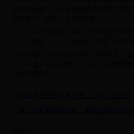
晨1:00直播，但专家预测这可能成为本
置好闹钟，锁定中央5高清信号。
「这次转播我们首次启用8K超高清
能看清。」——央视体育总监于嘉在
目前央视已公布前两轮全部直播场次，后
动态调整。建议收藏本文并关注
#世界杯
最新转播信息。
2023年篮球世界杯前瞻：谁将问鼎冠
澳大利亚青年世界杯：青春风暴席卷全
模板展示