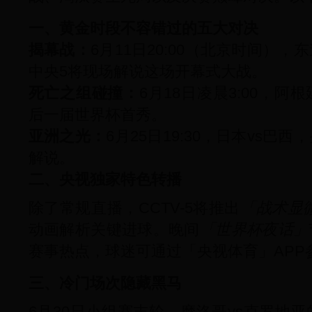
一、黄金时段不容错过的五大对决
揭幕战：
6月11日20:00（北京时间）
中央5将现场解说这场开幕式大战。
死亡之组碰撞：
6月18日凌晨3:00，阿
后一届世界杯首秀。
亚洲之光：
6月25日19:30，日本vs
解说。
二、央视独家特色转播
除了常规直播，CCTV-5将推出
「战术显
动画解析关键进球。晚间
「世界杯夜话」
赛事热点，球迷可通过「央视体育」APP
三、冷门场次隐藏黑马
6月30日小组赛末轮，摩洛哥vs克罗地