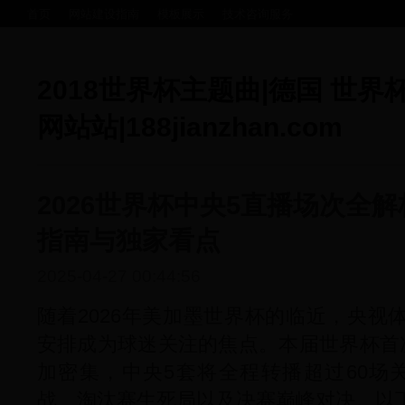
首页
网站建设指南
模板展示
技术咨询服务
2018世界杯主题曲|德国 世界
网站站|188jianzhan.com
2026世界杯中央5直播场次全
指南与独家看点
2025-04-27 00:44:56
随着2026年美加墨世界杯的临近，央视体
安排成为球迷关注的焦点。本届世界杯首
加密集，中央5套将全程转播超过60场
战、淘汰赛生死局以及决赛巅峰对决。以