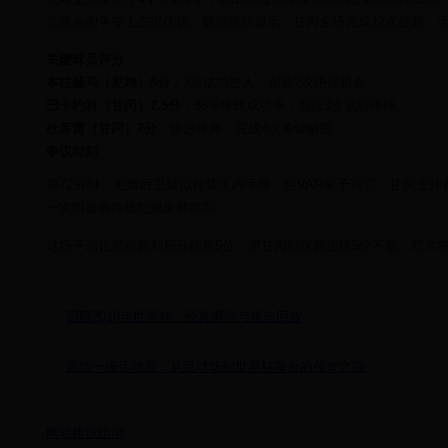
二落点的争夺上占据优势。数据统计显示，甘冈全场完成12次拦截，远
关键球员评分
本拉赫马（尼姆）8分
：3次成功过人，创造2次绝佳机会
巴卡约科（甘冈）7.5分
：88%传球成功率，包括3次威胁传球
杜库雷（甘冈）7分
：除进球外，完成4次关键解围
争议时刻
第72分钟，尼姆后卫疑似在禁区内手球，但VAR未予判罚。甘冈主
一次明显的拉拽犯规未被吹罚。
这场平局让尼姆暂列积分榜第9位，而甘冈则保持连续5轮不败。双方
回顾2018年世界杯：经典瞬间与难忘回放
嘉欣一级运动员：从足球场到世界杯舞台的传奇之路
网站建设指南