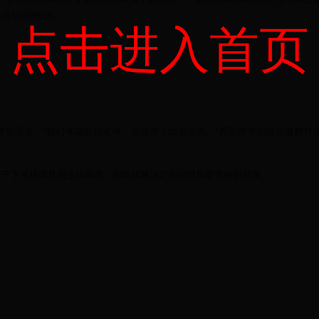
超尼姆的6次。
点击进入首页
帅赛后直言："我们本该获得点球，这改变了比赛走向。"而尼姆方面则反驳称对
将于下月移师甘冈主场再战，届时或将决定升级附加赛资格的归属。