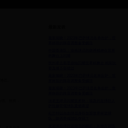
最新发表
最新揭晓！2023年巴萨球员名单出炉，世
界杯前的阵容调整备受瞩目
中国香港队：业余球员的拼搏精神在世界
杯舞台上闪耀
抚州拳击新星徐灿闪耀世界杯舞台 精彩比
赛直播不容错过
最新揭晓！2023年巴萨球员名单出炉，世
彩博弈。
界杯前的阵容调整备受瞩目
最新揭晓！2023年巴萨球员名单出炉，世
界杯前的阵容调整备受瞩目
法老王球员闪耀世界杯：埃及的足球巨人
热情。然而，
萨拉赫带领球队重燃希望
杜兰特以自由球员身份加盟世界杯篮球
队，能否带领球队夺冠？
龙岩体校摔跤运动员的崛起：从地方训练
里，尤其在第