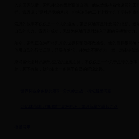
入选国家队后，索恩并没有因此骄傲自满。他依然保持着快递员的工
样。索恩说：“足球是我的梦想，但快递员的工作让我学会了坚持和责
索恩的故事不仅仅是一个人的逆袭，更是柬埔寨足球发展的缩影。近
自己的实力。索恩的成功，无疑为柬埔寨足球注入了新的希望和动力
如今，索恩正在为即将到来的世界杯预选赛做准备。他的目标很明确
他用自己的行动证明，只要有梦想，并为之不懈努力，就一定能够创
柬埔寨快递球员索恩·查尼的逆袭之路，不仅仅是一个关于足球的故事
梦，脚下有路，就能走出一条属于自己的辉煌之路。
世界杯业余象棋比赛6：分水岭之战，棋坛新星闪耀
CBA球员陆汉栩闪耀世界杯赛场：篮球新星的崛起之路
模板展示