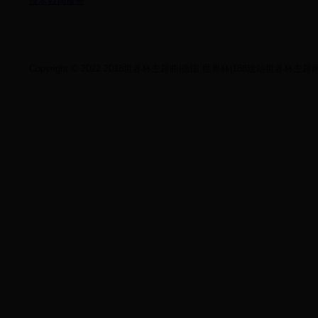
技术咨询服务
Copyright © 2022 2018世界杯主题曲|德国 世界杯|188建站世界杯主题网站站|188