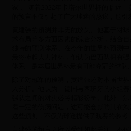
家”。随着2022年卡塔尔世界杯的临近
的预言不仅引起了广大球迷的热议，也引
黄建强的预测并非无的放矢。他基于对球
术布局等多方面因素的综合分析，结合自
独特的预测体系。在今年的世界杯预测中
最终捧起大力神杯，他认为巴西队拥有强
体系，是本届世界杯最有可能夺冠的球队
除了对冠军的预测，黄建强还对本届世界
入分析。他认为，德国与西班牙的小组赛
强队之间的对决必将精彩纷呈。此外，法
着一定的伤病问题，这可能会影响其在淘
这些预测，不仅为球迷提供了观赛的参考
黄建强的预言之所以受到如此关注，不仅