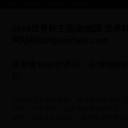
首页
网站建设指南
模板展示
技术咨询服务
2018世界杯主题曲|德国 世界
网站站|188jianzhan.com
喀麦隆1990世界杯：非洲雄狮
忆
2025-04-25 01:24:00
1990年意大利世界杯，喀麦隆国家队以“
书写了一段传奇。这支来自非洲的球队，
精神，震撼了世界足坛，成为那届世界杯