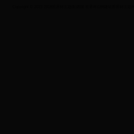
Copyright © 2022 2018世界杯主题曲|德国 世界杯|188建站世界杯主题网站站|188