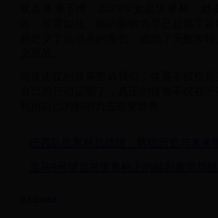
状态逐渐下滑，2023年女足世界杯，
远。尽管如此，她的影响力早已超越了足
新定义了运动员的角色，激励了无数年轻
义而战。
拉皮诺哎的故事告诉我们，体育不仅仅是
自己的行动证明了，真正的传奇不仅在于
利用自己的影响力去改变世界。
巴西队世界杯总战绩：辉煌历史与未来
皇马9号球员在世界杯上的精彩表现与
技术咨询服务