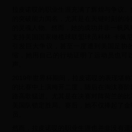
拉皮诺哎的职业生涯充满了辉煌与争议。
的突破能力闻名，尤其是在关键时刻的冷
的灵魂人物。然而，她的成功并非一帆风顺
支持美国国家橄榄球联盟球员科林·卡佩尼
引发巨大争议，甚至一度遭到美国足协
缩，她用自己的行动证明了运动员也可
声。
2019年世界杯期间，拉皮诺哎的表现堪
的比赛中上演梅开二度，随后在淘汰赛阶
路高歌猛进。尤其是在决赛对阵荷兰的比
美国队锁定胜局。赛后，她不仅捧起了金
员。
然而，拉皮诺哎的职业生涯也并非没有遗