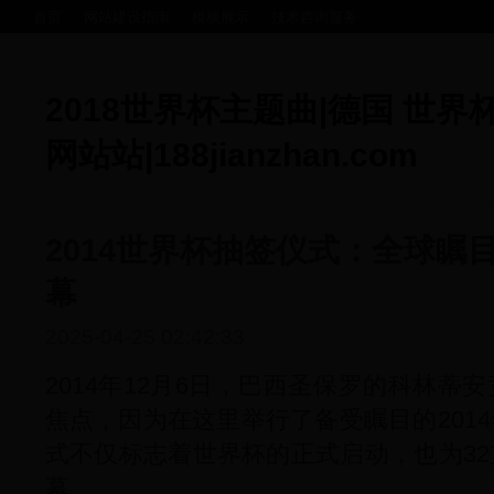
首页
网站建设指南
模板展示
技术咨询服务
2018世界杯主题曲|德国 世界
网站站|188jianzhan.com
2014世界杯抽签仪式：全球瞩
幕
2025-04-25 02:42:33
2014年12月6日，巴西圣保罗的科林蒂
焦点，因为在这里举行了备受瞩目的201
式不仅标志着世界杯的正式启动，也为3
幕。