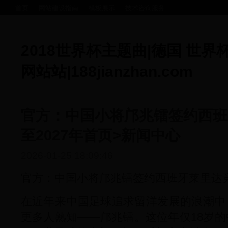
首页
网站建设指南
模板展示
技术咨询服务
2018世界杯主题曲|德国 世界
网站站|188jianzhan.com
官方：中国小将邝兆镭签约西班
至2027年首页>新闻中心
2026-01-25 18:09:46
官方：中国小将邝兆镭签约西班牙莱里达竞技
在近年来中国足球追求留洋发展的浪潮中
更多人熟知——邝兆镭。这位年仅18岁