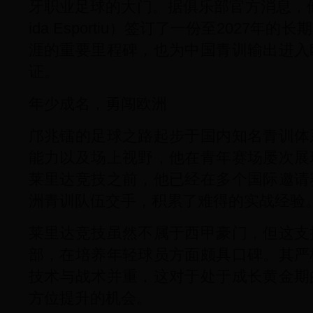
牙职业足球的大门。据俱乐部官方消息，他
ida Esportiu）签订了一份至2027
涯的重要里程碑，也为中国青训输出进入
证。
年少成名，勇闯欧洲
邝兆镭的足球之路起步于国内知名青训体
能力以及场上视野，他在青年赛场屡次展
莱里达竞技之前，他已经在多个国际邀请
洲青训队伍交手，积累了难得的实战经验
莱里达竞技虽然不属于西甲豪门，但这支
部，在培养年轻球员方面颇具口碑。其严
技术与战术并重，这对于处于成长黄金期
方位提升的机会。