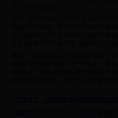
下太多的犯规机会。
此外，裁判的执法尺度也在这场比赛中起
格执行比赛规则，对于任何可能的犯规动
保了比赛的公平性和流畅性。这种严格的
中更加注重防守的规范性，从而减少了犯
最终，广东宏远队以微弱的优势赢得了这
场比赛为CBA联赛树立了一个标杆，展
低犯规率，以及战术和纪律性在比赛中的
场精彩的篮球盛宴，更是一次关于篮球智
克里希托：从都灵的青训营到国家队的
成耀东只招上海球员，上海足球迎来新