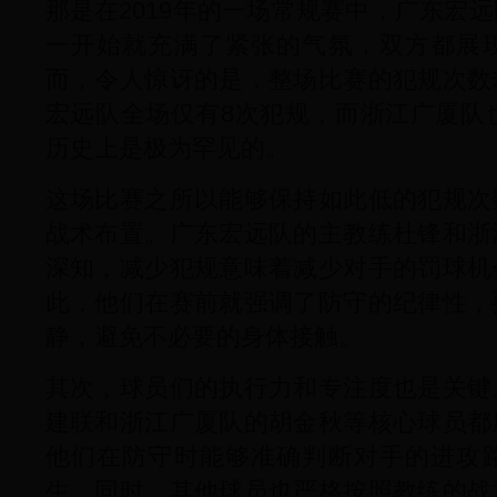
那是在2019年的一场常规赛中，广东宏
一开始就充满了紧张的气氛，双方都展
而，令人惊讶的是，整场比赛的犯规次数
宏远队全场仅有8次犯规，而浙江广厦队也
历史上是极为罕见的。
这场比赛之所以能够保持如此低的犯规次
战术布置。广东宏远队的主教练杜锋和浙
深知，减少犯规意味着减少对手的罚球机
此，他们在赛前就强调了防守的纪律性，
静，避免不必要的身体接触。
其次，球员们的执行力和专注度也是关键
建联和浙江广厦队的胡金秋等核心球员都
他们在防守时能够准确判断对手的进攻
生。同时，其他球员也严格按照教练的战