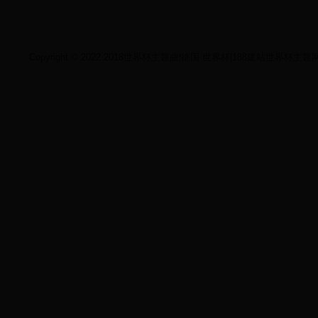
Copyright © 2022 2018世界杯主题曲|德国 世界杯|188建站世界杯主题网站站|188