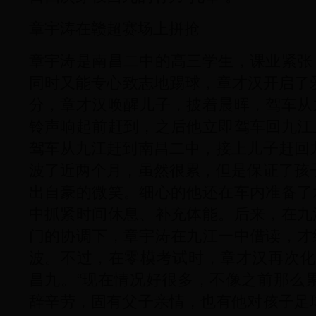
章宇涛在赣超赛场上拼抢
章宇涛是南昌二中的高三学生，课业紧张
同时又能专心致志地踢球，章才汉开启了爱的
分，章才汉唤醒儿子，披着晨晖，驾车从
铃声响起前赶到，之后他立即驾车回九江
驾车从九江赶到南昌二中，接上儿子赶回
波了近两个月，虽然很累，但是保证了孩
出自豪的微笑。细心的他还在车内准备了
中抓紧时间休息、补充体能。后来，在九
门的协调下，章宇涛在九江一中借读，才
波。不过，在零模考试时，章才汉再次化
昌九。“现在情况好很多，不像之前那么
辞辛劳，固有父子亲情，也有他对孩子足