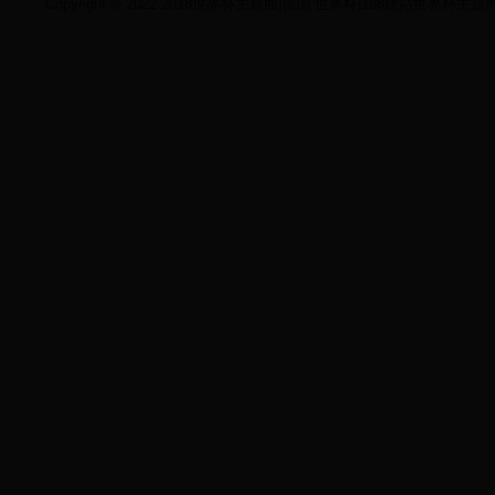
Copyright © 2022 2018世界杯主题曲|德国 世界杯|188建站世界杯主题网站站|188