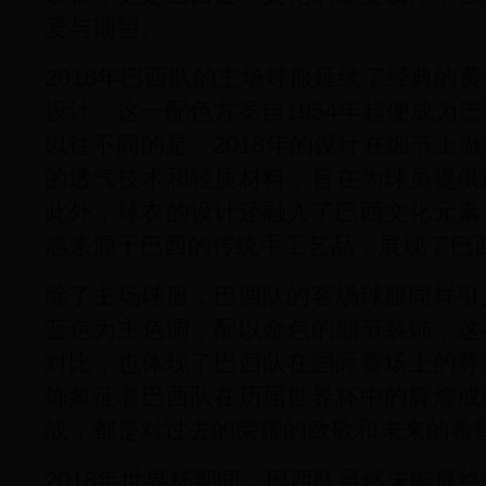
爱与期望。
2018年巴西队的主场球服延续了经典的
设计，这一配色方案自1954年起便成为
以往不同的是，2018年的设计在细节上
的透气技术和轻质材料，旨在为球员提供
此外，球衣的设计还融入了巴西文化元素
感来源于巴西的传统手工艺品，展现了巴
除了主场球服，巴西队的客场球服同样引
蓝色为主色调，配以金色的细节装饰，这
对比，也体现了巴西队在国际赛场上的尊
饰象征着巴西队在历届世界杯中的辉煌成
战，都是对过去的荣耀的致敬和未来的希
2018年世界杯期间，巴西队虽然未能最