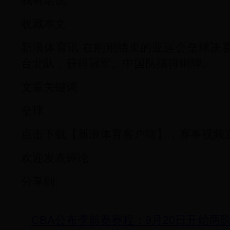
我有话说
收藏本文
新浪体育讯 在刚刚结束的亚运会垒球决赛
台北队，获得冠军。中国队摘得铜牌。
文章关键词：
垒球
点击下载【新浪体育客户端】，赛事视频
欢迎发表评论
分享到:
CBA公布季前赛赛程：9月20日开始两阶