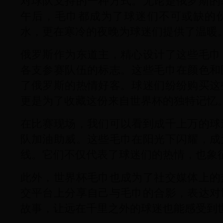
对球队支持的一种方式。无论是俄罗斯的
午后，毛巾都成为了球迷们不可或缺的
水，更在寒冷的夜晚为球迷们提供了温暖
俄罗斯作为东道主，精心设计了这些毛巾
各支参赛队伍的标志。这些毛巾在颜色和
了俄罗斯的热情好客。球迷们纷纷购买这
更是为了收藏这份来自世界杯的独特记忆
在比赛现场，我们可以看到成千上万的球
队加油助威。这些毛巾在阳光下闪耀，成
线。它们不仅代表了球迷们的热情，也象
此外，世界杯毛巾也成为了社交媒体上的
交平台上分享自己与毛巾的合影，表达对
故事，让远在千里之外的球迷也能感受到