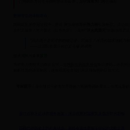
门将的热力分布开始向禁区外延伸，反映
清道夫门将
的崛起
数据背后的体能革命
阿根廷队的夺冠征程中，恩佐·费尔南德斯的
热力图
引发热议。这位2
攻时又能突入对方禁区（红色热区），这种
"冰火两重天"
的跑动模式
"热力图不是简单的跑动记录，它揭示了球员的战术理解力和
——法国队数据分析总监马修·路易斯
技术局限与未来展望
当前热力图技术仍存在盲区：
无球跑动的战术价值
难以量化，球员间
解析球员的决策热区，这将彻底改变我们对足球智慧的认知方式。
专家提示：
业余球员可参考世界杯热力图调整训练重点，但需注意职
探讨西班牙足球界税务政策：球员税率对国家队及俱乐部的影响
回顾巴萨历史上的丹麦球员：那些在诺坎普留下印记的北欧之星