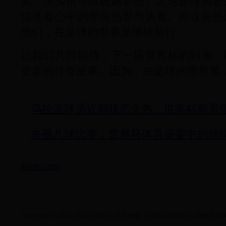
实，现实也可以超越梦想。无论是球员还
追逐着心中的那份热爱与执着。而这份热
他们，在足球的世界里继续前行。
让我们共同期待，下一届世界杯的到来，
更多的传奇故事。因为，在足球的世界里
乌拉圭球员近期状态火热，世界杯前景
央视八球比赛：世界杯体育盛宴中的独
网站建设指南
Copyright © 2022 2018世界杯主题曲|德国 世界杯|188建站世界杯主题网站站|188