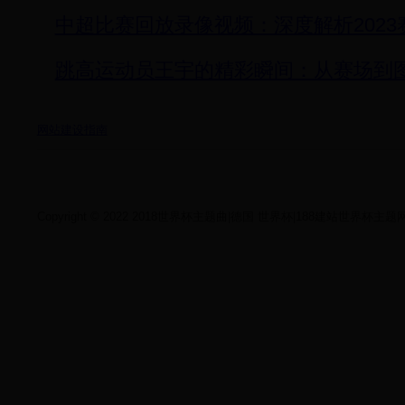
中超比赛回放录像视频：深度解析202
跳高运动员王宇的精彩瞬间：从赛场到
网站建设指南
Copyright © 2022 2018世界杯主题曲|德国 世界杯|188建站世界杯主题网站站|188